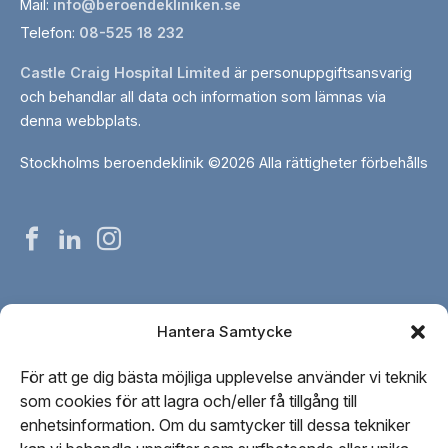
Mail:
info@beroendekliniken.se
Telefon:
08-525 18 232
Castle Craig Hospital Limited
är personuppgiftsansvarig
och behandlar all data och information som lämnas via
denna webbplats.
Stockholms beroendeklinik ©2026 Alla rättigheter förbehålls
Stockholms
Stockholms
Stockholms
beroendeklinikpåfacebook
beroendeklinikpålinkedin
beroendeklinikpåinstagram
Om oss
Hantera Samtycke
Vår personal
För att ge dig bästa möjliga upplevelse använder vi teknik
Kontakta oss
som cookies för att lagra och/eller få tillgång till
Vår redaktionella process
enhetsinformation. Om du samtycker till dessa tekniker