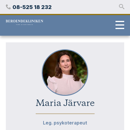
Hoppa
Telefon
08-525 18 232
över
innehåll
Stockholms
beroendeklinik
Maria Järvare
Leg. psykoterapeut