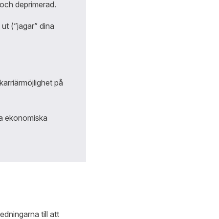
g och deprimerad.
 ut (”jagar” dina
 karriärmöjlighet på
iga ekonomiska
dningarna till att