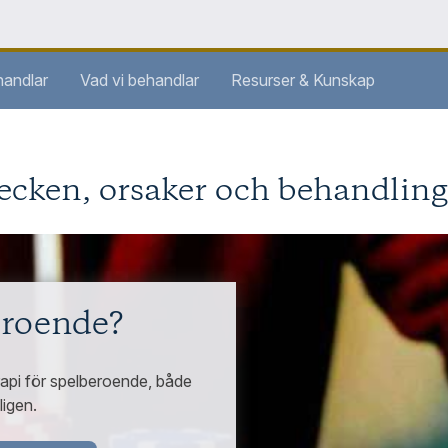
handlar
Vad vi behandlar
Resurser & Kunskap
ecken, orsaker och behandling
eroende?
erapi för spelberoende, både
ligen.