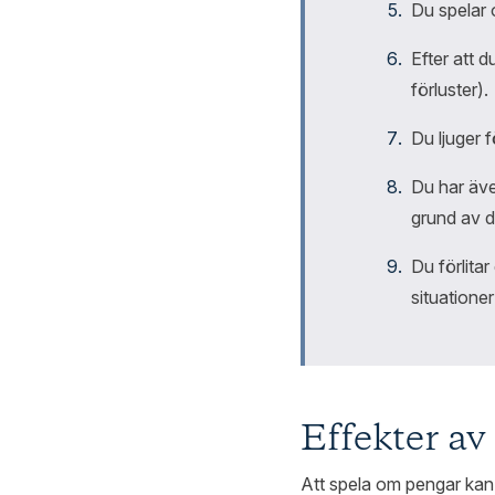
Du spelar 
Efter att d
förluster).
Du ljuger f
Du har även
grund av d
Du förlita
situationer
Effekter av
Att spela om pengar kan l