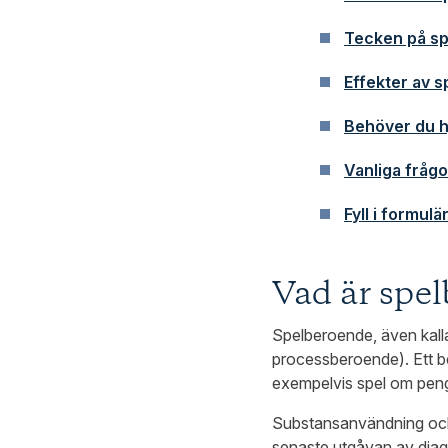
Tecken på s
Effekter av 
Behöver du h
Vanliga frågo
Fyll i formulä
Vad är spe
Spelberoende, även kalla
processberoende). Ett b
exempelvis spel om penga
Substansanvändning och s
senaste utgåvan av diag