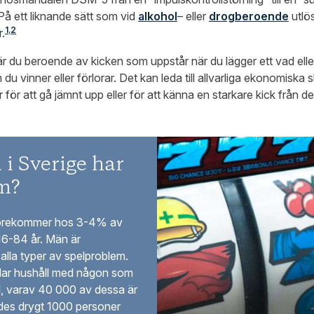
å ett liknande sätt som vid
alkohol
– eller
drogberoende
utlö
1
,
2
.
 du beroende av kicken som uppstår när du lägger ett vad elle
u vinner eller förlorar. Det kan leda till allvarliga ekonomiska
ör att gå jämnt upp eller för att känna en starkare kick från de 
i Sverige har
m?
förekommer hos 3-4% av
16-84 år. Män är
alla typer av spelproblem.
lar hushåll med någon som
, varav 40 000 av dessa är
des drygt 1000 personer