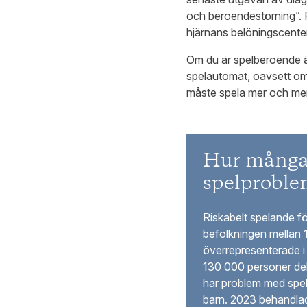
och beroendestörning”. P
hjärnans belöningscenter
Om du är spelberoende är
spelautomat, oavsett om d
måste spela mer och mer f
Hur många 
spelproble
Riskabelt spelande 
befolkningen mellan 
överrepresenterade i 
130 000 personer de
har problem med spel
barn. 2023 behandla