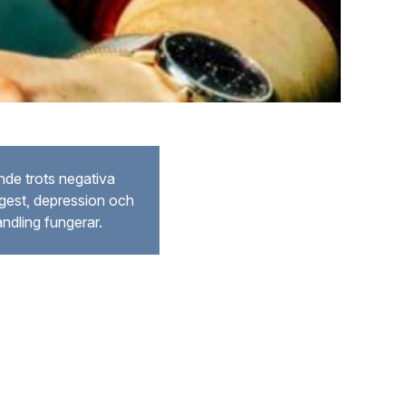
nde trots negativa
ngest, depression och
ndling fungerar.