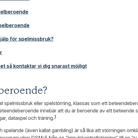
pelberoende
spelberoende
jälp för spelmissbruk?
r
ret så kontaktar vi dig snarast möjligt
lberoende?
t spelmissbruk eller spelstörning, klassas som ett beteendeber
eteendeberoende innebär att du är beroende av ett beteende s
1
r, dataspel och träning.
pelande (även kallat gambling) är så lika att störningen omkla
nosmanualen DSM-5 från en ”impulskontrollstörning” till en ”