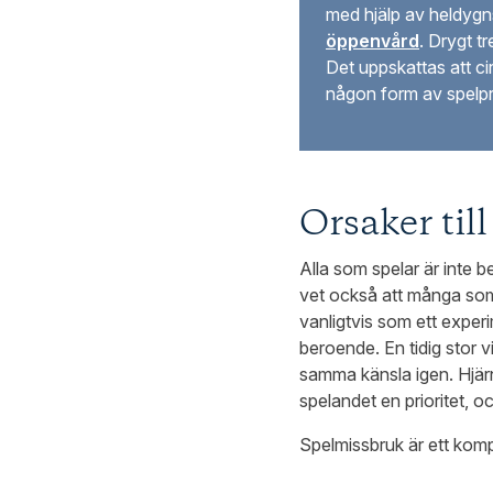
med hjälp av heldygns
öppenvård
. Drygt t
Det uppskattas att c
någon form av spelpr
Orsaker til
Alla som spelar är inte 
vet också att många so
vanligtvis som ett experi
beroende. En tidig stor v
samma känsla igen. Hjärna
spelandet en prioritet, 
Spelmissbruk är ett komp