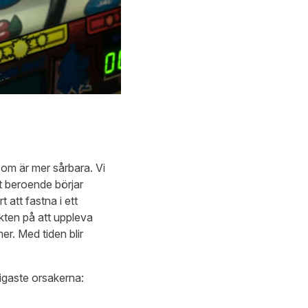
som är mer sårbara. Vi
tt beroende börjar
 att fastna i ett
akten på att uppleva
er. Med tiden blir
igaste orsakerna: