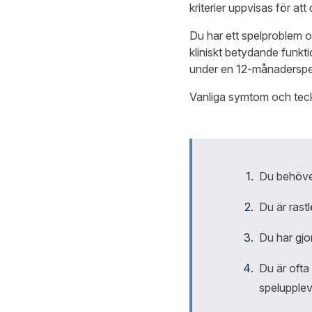
kriterier uppvisas för at
Du har ett spelproblem 
kliniskt betydande funkt
under en 12-månaderspe
Vanliga symtom och teck
Du behöve
Du är rastl
Du har gjo
Du är ofta 
spelupplev