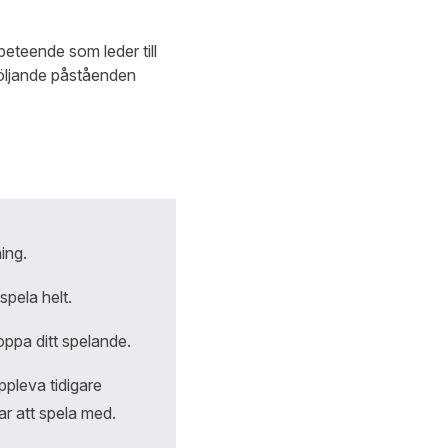
eteende som leder till
 följande påståenden
ing.
spela helt.
oppa ditt spelande.
ppleva tidigare
ar att spela med.