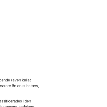
oende (även kallat
narare än en substans,
ssificerades i den
substansanvändnings-