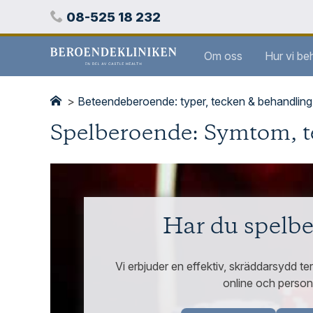
Hoppa
Telefon
08-525 18 232
över
innehåll
Stockholms
Om oss
Hur vi be
beroendeklinik
>
Beteendeberoende: typer, tecken & behandling
Spelberoende: Symtom, t
Har du spelb
Vi erbjuder en effektiv, skräddarsydd t
online och person