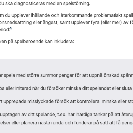
t du ska diagnosticeras med en spelstörning.
om du upplever ihållande och återkommande problematiskt spelb
ionsnedsättning eller ångest, samt upplever fyra (eller mer) av
5
riod:
en på spelberoende kan inkludera:
r spela med större summor pengar för att uppnå önskad spänn
ös eller irriterad när du försöker minska ditt spelandet eller sluta 
rt upprepade misslyckade försök att kontrollera, minska eller st
upptagen av ditt spelande, t.ex. har ihärdiga tankar på att återu
elser eller planera nästa runda och funderar på sätt att få peng