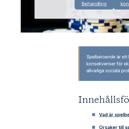
Behandling
kon
Spelberoende är ett 
konsekvenser för eko
allvarliga sociala p
Innehållsf
Vad är spelb
Orsaker till 