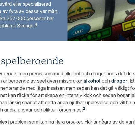
vård eller specialiserad
re av fyra av dessa var män.
irka 352 000 personer har
4
oblem i Sverige.
l spelberoende
beroende, men precis som med alkohol och droger finns det de 
m är beroende av spel även missbrukar
alkohol
och
droger
. E
menterande med låga insatser, men sedan kan det gå väldigt fort
inst kan räcka för att skapa en intensiv kick och sedan börjar j
n lär sig snabbt att detta är en njutbar upplevelse och vill ha m
2
och andra ansvar och plikter försummas.
lext problem som kan ha flera orsaker. Här är några av de vanl