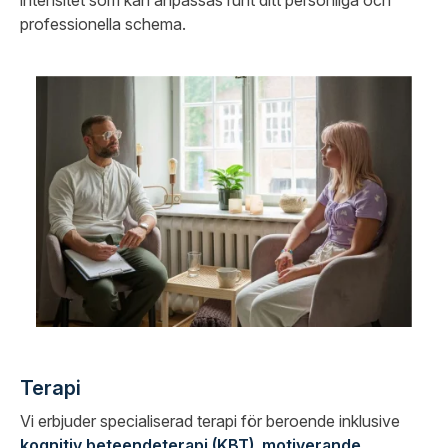
intensitet som kan anpassas runt ditt personliga och
professionella schema.
Terapi
Vi erbjuder specialiserad terapi för beroende inklusive
kognitiv beteendeterapi (KBT)
,
motiverande