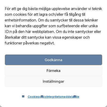
För att ge dig bästa möjliga upplevelse använder vi teknik
som cookies för att lagra och/eller få tillgång till
enhetsinformation. Om du samtycker till dessa tekniker
kan vi behandla uppgifter som surfbeteende eller unika
ID:n på den här webbplatsen. Om du inte samtycker eller
återkallar ditt samtycke kan vissa egenskaper och
funktioner påverkas negativt.
Godkänna
Sekretess och samtycket
Förneka
Castle Craig Hospital Ltd är personuppgiftsansvarig för
Inställningar
Stockholms beroendeklinik.
Dina uppgifter kommer endast att användas för att
Cookiepolicy
Integritetsmeddelande
besvara din förfrågan och, vid behov, för att boka ett
möte.