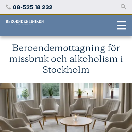
Hoppa
Telefon
08-525 18 232
över
innehåll
Stockholms
beroendeklinik
Beroendemottagning för
missbruk och alkoholism i
Stockholm