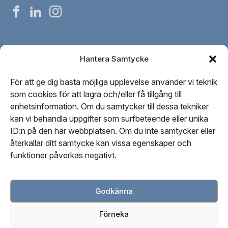
Stockholms
Stockholms
Stockholms
beroendeklinikpåfacebook
beroendeklinikpålinkedin
beroendeklinikpåinstagram
Om oss
Hantera Samtycke
Vår personal
För att ge dig bästa möjliga upplevelse använder vi teknik
Kontakta oss
som cookies för att lagra och/eller få tillgång till
Vår redaktionella process
enhetsinformation. Om du samtycker till dessa tekniker
kan vi behandla uppgifter som surfbeteende eller unika
ID:n på den här webbplatsen. Om du inte samtycker eller
Cookiepolicy (EU)
återkallar ditt samtycke kan vissa egenskaper och
Integritetspolicy
funktioner påverkas negativt.
Webbsidas användarvillkor
Godkänna
Förneka