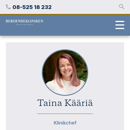
Hoppa
Telefon
08-525 18 232
över
innehåll
Stockholms
beroendeklinik
Taina Kääriä
Klinikchef