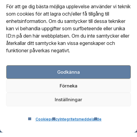
Stockholms
Stockholms
Stockholms
För att ge dig bästa möjliga upplevelse använder vi teknik
som cookies för att lagra och/eller få tillgång till
beroendeklinikpåfacebook
beroendeklinikpålinkedin
beroendeklinikpåinstagram
enhetsinformation. Om du samtycker till dessa tekniker
kan vi behandla uppgifter som surfbeteende eller unika
Om oss
ID:n på den här webbplatsen. Om du inte samtycker eller
Vår personal
återkallar ditt samtycke kan vissa egenskaper och
Kontakta oss
funktioner påverkas negativt.
Vår redaktionella process
Godkänna
Cookiepolicy (EU)
Förneka
Integritetspolicy
Webbsidas användarvillkor
Inställningar
Cookiepolicy
Integritetsmeddelande