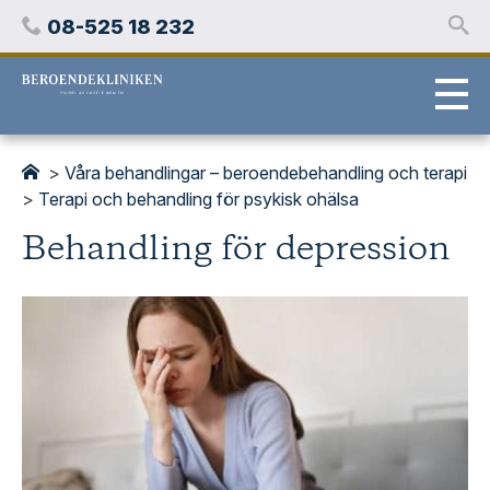
Hoppa
Telefon
08-525 18 232
över
innehåll
Stockholms
beroendeklinik
>
Våra behandlingar – beroendebehandling och terapi
>
Terapi och behandling för psykisk ohälsa
Behandling för depression