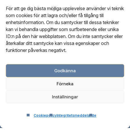
Stockholms
Stockholms
Stockholms
För att ge dig bästa möjliga upplevelse använder vi teknik
som cookies för att lagra och/eller få tillgång till
beroendeklinikpåfacebook
beroendeklinikpålinkedin
beroendeklinikpåinstagram
enhetsinformation. Om du samtycker till dessa tekniker
kan vi behandla uppgifter som surfbeteende eller unika
Om oss
ID:n på den här webbplatsen. Om du inte samtycker eller
Vår personal
återkallar ditt samtycke kan vissa egenskaper och
Kontakta oss
funktioner påverkas negativt.
Vår redaktionella process
Godkänna
Cookiepolicy (EU)
Förneka
Integritetspolicy
Webbsidas användarvillkor
Inställningar
Cookiepolicy
Integritetsmeddelande