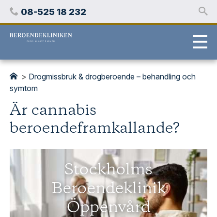
Hoppa
Telefon
08-525 18 232
över
innehåll
Stockholms
beroendeklinik
>
Drogmissbruk & drogberoende – behandling och
symtom
Är cannabis
beroendeframkallande?
Stockholms
Beroendeklinik
Öppenvård