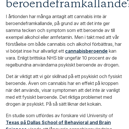
beroendeframkallande
I årtionden har många antagit att cannabis inte är
beroendeframkallande, på grund av att det inte ger
samma tecken och symptom som ett beroende av till
exempel alkohol eller amfetamin. Men i takt med att vår
förståelse om både cannabis och alkohol förbättras, har
vi börjat inse hur allvarligt ett
cannabisberoende
kan
vara. Enligt brittiska NHS blir ungefär 10 procent av de
regelbundna användarna psykiskt beroende av drogen.
Det är viktigt att vi gör skillnad på ett psykiskt och fysiskt
beroende. Även om cannabis har en effekt på kroppen
när det används, visar symptomen att det inte är vanligt
med ett fysiskt beroende. Det riktiga problemet med
drogen är psykiskt. På så sätt liknar det kokain.
En studie som utfördes av forskare vid University of
Texas på Dallas School of Behavioral and Brain