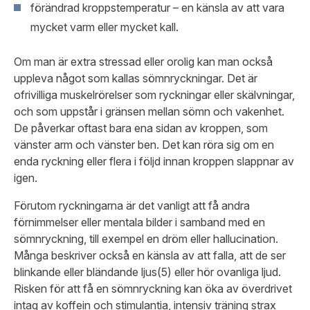
förändrad kroppstemperatur – en känsla av att vara
mycket varm eller mycket kall.
Om man är extra stressad eller orolig kan man också
uppleva något som kallas sömnryckningar. Det är
ofrivilliga muskelrörelser som ryckningar eller skälvningar,
och som uppstår i gränsen mellan sömn och vakenhet.
De påverkar oftast bara ena sidan av kroppen, som
vänster arm och vänster ben. Det kan röra sig om en
enda ryckning eller flera i följd innan kroppen slappnar av
igen.
Förutom ryckningarna är det vanligt att få andra
förnimmelser eller mentala bilder i samband med en
sömnryckning, till exempel en
dröm
eller hallucination.
Många beskriver också en känsla av att falla, att de ser
blinkande eller
bländande ljus(5
) eller hör ovanliga ljud.
Risken för att få en sömnryckning kan öka av överdrivet
intag av koffein och stimulantia, intensiv träning strax