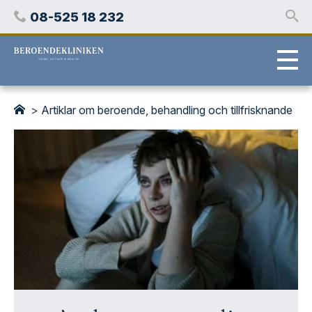
Hoppa
Telefon
08-525 18 232
över
innehåll
Stockholms
beroendeklinik
>
Artiklar om beroende, behandling och tillfrisknande