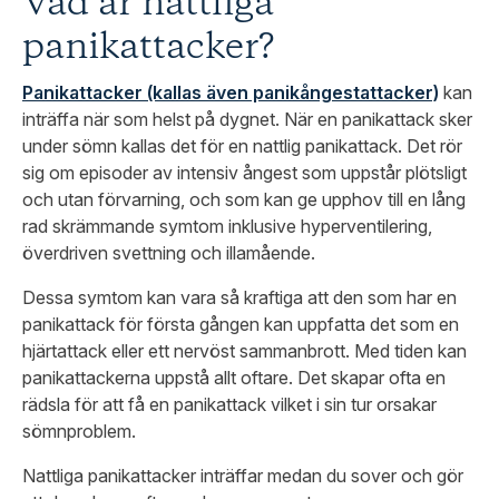
Vad är nattliga
panikattacker?
Panikattacker (kallas även panikångestattacker)
kan
inträffa när som helst på dygnet. När en panikattack sker
under sömn kallas det för en nattlig panikattack.
Det rör
sig om episoder av intensiv ångest som uppstår plötsligt
och utan förvarning, och som kan ge upphov till en lång
rad skrämmande symtom
inklusive
hyperventilering
,
överdriven svettning och illamående.
Dessa symtom kan vara så kraftiga att den som har en
panikattack för första gången kan uppfatta det som en
hjärtattack eller ett nervöst sammanbrott. Med tiden kan
panikattackerna uppstå allt oftare. Det skapar ofta en
rädsla för att få en panikattack vilket i sin tur orsakar
sömnproblem.
Nattliga panikattacker inträffar medan du sover och gör