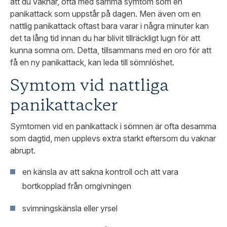
att du vaknar, ofta med samma symtom som en
panikattack som uppstår på dagen. Men även om en
nattlig panikattack oftast bara varar i några minuter kan
det ta lång tid innan du har blivit tillräckligt lugn för att
kunna somna om. Detta, tillsammans med en oro för att
få en ny panikattack, kan leda till sömnlöshet.
Symtom vid nattliga
panikattacker
Symtomen vid en panikattack i sömnen är ofta desamma
som dagtid, men upplevs extra starkt eftersom du vaknar
abrupt.
en känsla av att sakna kontroll och att vara
bortkopplad från omgivningen
svimningskänsla eller yrsel