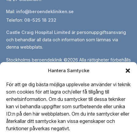
Mail:
info@beroendekliniken.se
Telefon:
08-525 18 232
Castle Craig Hospital Limited
är personuppgiftsansvarig
och behandlar all data och information som lämnas via
denna webbplats.
Stockholms beroendeklinik ©2026 Alla rättigheter förbehålls
Hantera Samtycke
Stockholms
Stockholms
Stockholms
För att ge dig bästa möjliga upplevelse använder vi teknik
som cookies för att lagra och/eller få tillgång till
beroendeklinikpåfacebook
beroendeklinikpålinkedin
beroendeklinikpåinstagram
enhetsinformation. Om du samtycker till dessa tekniker
kan vi behandla uppgifter som surfbeteende eller unika
Om oss
ID:n på den här webbplatsen. Om du inte samtycker eller
Vår personal
återkallar ditt samtycke kan vissa egenskaper och
Kontakta oss
funktioner påverkas negativt.
Vår redaktionella process