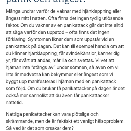
Många undrar varför de vaknar med hjärtklappning eller
ångest mitt i natten. Ofta finns det ingen tydlig utlösande
faktor.
Om du vaknar av en panikattack går det inte alltid
att säga varför den uppstod – ofta finns det ingen
förklaring. Symtomen liknar dem som uppstår vid en
panikattack på dagen. Det kan till exempel handla om att
du känner hjärtklappning, får svindelkänslor, känner dig
yr, får svårt att andas, mår illa och svettas. Vi vet att
hjärnan inte ”stängs av” under sömnen, så även om vi
inte är medvetna kan bekymmer eller ångest som vi
byggt upp manifesteras i hjärnan med en panikattack
som följd. Om du brukar få panikattacker på dagen är det
också mer sannolikt att du även får panikattacker
nattetid.
Nattliga panikattacker kan vara plötsliga och
skrämmande, men de är faktiskt ett vanligt hälsoproblem.
Så vad är det som orsakar dem?