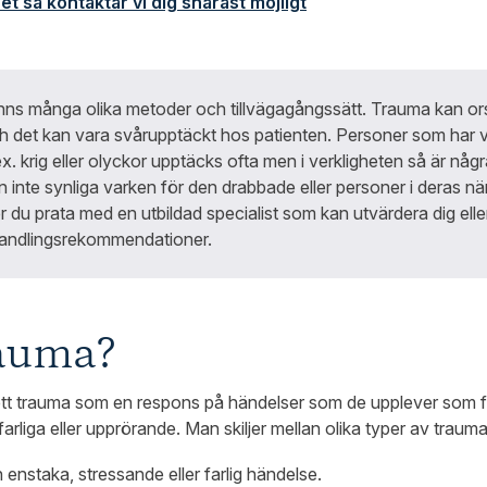
ret så kontaktar vi dig snarast möjligt
inns många olika metoder och tillvägagångssätt. Trauma kan or
 det kan vara svårupptäckt hos patienten. Personer som har va
x. krig eller olyckor upptäcks ofta men i verkligheten så är någ
en inte synliga varken för den drabbade eller personer i deras n
 du prata med en utbildad specialist som kan utvärdera dig elle
handlingsrekommendationer.
rauma?
tt trauma som en respons på händelser som de upplever som fys
rliga eller upprörande. Man skiljer mellan olika typer av trauma
enstaka, stressande eller farlig händelse.