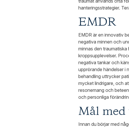
traumat används ofta för
hanteringsstrategier. Ter
EMDR
EMDR är en innovativ be
negativa minnen och unde
minnas den traumatiska h
kroppsupplevelser. Pro
negativa tankar och käns
upprörande händelser i 
behandling uttrycker pati
mycket lindrigare, och at
resonemang och beteende
och personliga förändrin
Mål med 
Innan du börjar med någon