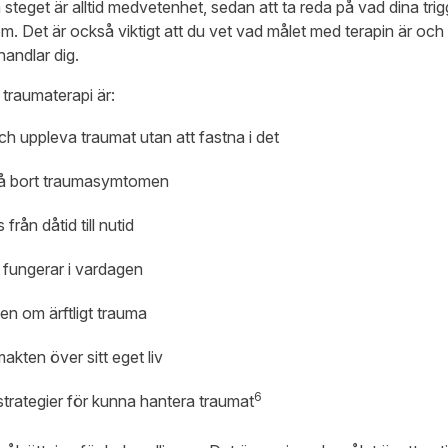
steget är alltid medvetenhet, sedan att ta reda på vad dina tri
m. Det är också viktigt att du vet vad målet med terapin är och 
andlar dig.
traumaterapi är:
h uppleva traumat utan att fastna i det
t få bort traumasymtomen
från dåtid till nutid
 fungerar i vardagen
n om ärftligt trauma
makten över sitt eget liv
6
strategier för kunna hantera traumat