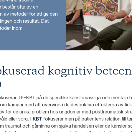
 består ofta av en
on av metoder för att ge den
ingen och resultat. Det
toder inom
kuserad kognitiv beteen
)
fokuserar TF-KBT på de specifika känslomässiga och mentala 
som kämpar med att övervinna de destruktiva effekterna av tidi
fektiv för de unika problem hos ungdomar med posttraumatisk st
ld eller sorg. I
KBT
fokuserar man på patientens relation till t
om traumat och påminna om själva händelsen eller de känslor 