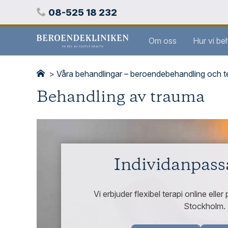
Hoppa
Telefon
08-525 18 232
över
innehåll
Stockholms
Om oss
Hur vi be
beroendeklinik
>
Våra behandlingar – beroendebehandling och t
Behandling av trauma
Individanpass
Vi erbjuder flexibel terapi online eller 
Stockholm.