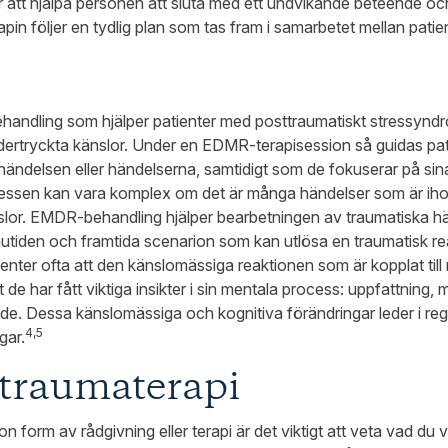
 att hjälpa personen att sluta med ett undvikande beteende oc
apin följer en tydlig plan som tas fram i samarbetet mellan pati
handling som hjälper patienter med posttraumatiskt stressynd
rtryckta känslor. Under en EDMR-terapisession så guidas patie
ändelsen eller händelserna, samtidigt som de fokuserar på sina
cessen kan vara komplex om det är många händelser som är i
lor. EMDR-behandling hjälper bearbetningen av traumatiska hän
nutiden och framtida scenarion som kan utlösa en traumatisk r
enter ofta att den känslomässiga reaktionen som är kopplat till 
t de har fått viktiga insikter i sin mentala process: uppfattning
. Dessa känslomässiga och kognitiva förändringar leder i rege
4,5
gar.
traumaterapi
 form av rådgivning eller terapi är det viktigt att veta vad du v