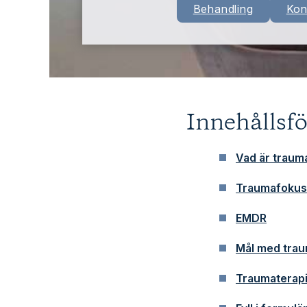
Behandling
Kon
Innehållsf
Vad är traum
Traumafokuse
EMDR
Mål med trau
Traumaterapi