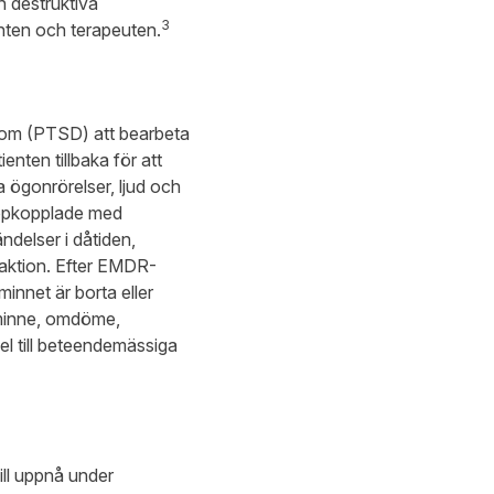
h destruktiva
3
enten och terapeuten.
rom (PTSD) att bearbeta
nten tillbaka för att
 ögonrörelser, ljud och
hopkopplade med
delser i dåtiden,
eaktion. Efter EMDR-
minnet är borta eller
, minne, omdöme,
l till beteendemässiga
ill uppnå under