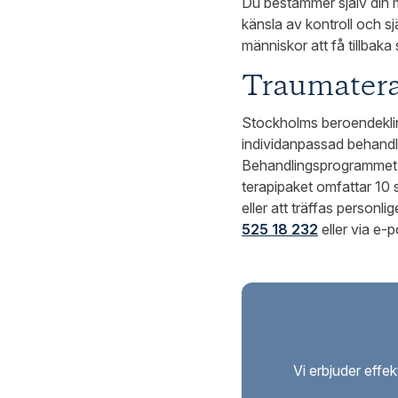
Du bestämmer själv din m
känsla av kontroll och sj
människor att få tillbaka s
Traumatera
Stockholms beroendeklin
individanpassad behandli
Behandlingsprogrammet ut
terapipaket omfattar 10 
eller att träffas personl
525 18 232
eller via e-
Vi erbjuder eff