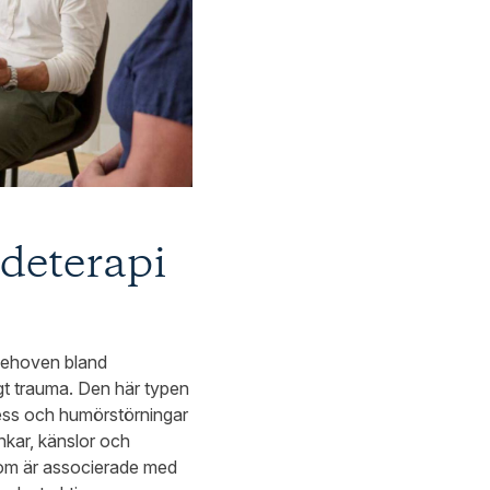
deterapi
behoven bland
gt trauma. Den här typen
ress och humörstörningar
ankar, känslor och
som är associerade med