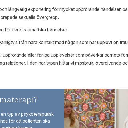
ch långvarig exponering för mycket upprörande händelser, b
upprepade sexuella övergrepp.
g för flera traumatiska händelser.
vanligtvis från nära kontakt med någon som har upplevt en tra
:
upprörande eller farliga upplevelser som påverkar barnets för
 relationer. I den här typen hittar vi missbruk, övergivande o
umaterapi?
en typ av psykoteraputisk
ds för att patienten ska
vervinna trauma.