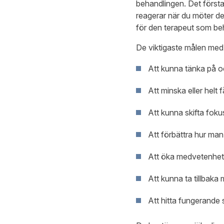
behandlingen. Det första 
reagerar när du möter de
för den terapeut som beh
De viktigaste målen med 
Att kunna tänka på oc
Att minska eller hel
Att kunna skifta fokus 
Att förbättra hur man
Att
öka medvetenhete
Att
kunna ta tillbaka 
Att
hitta fungerande 