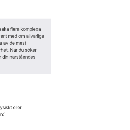
saka flera komplexa
rit med om allvarliga
ra av de mest
ärhet. När du söker
r din närståendes
iskt eller
1
n: