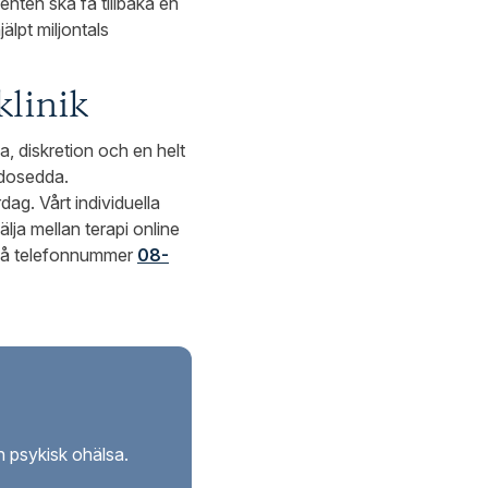
enten ska få tillbaka en
älpt miljontals
linik
 diskretion och en helt
odosedda.
ag. Vårt individuella
ja mellan terapi online
m på telefonnummer
08-
 psykisk ohälsa.