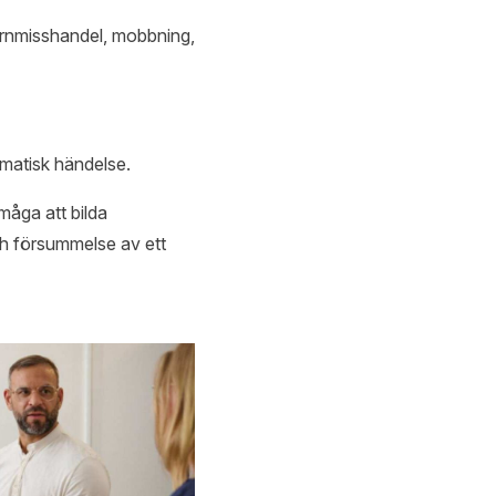
arnmisshandel, mobbning,
umatisk händelse.
måga att bilda
ch försummelse av ett