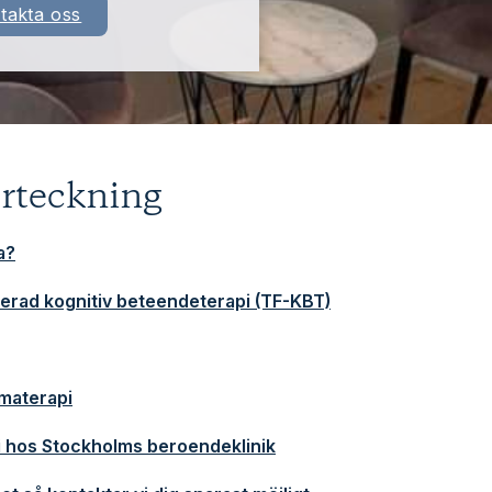
takta oss
örteckning
a?
rad kognitiv beteendeterapi (TF-KBT)
materapi
 hos Stockholms beroendeklinik