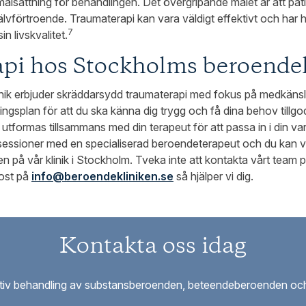
ålsättning för behandlingen. Det övergripande målet är att pati
älvförtroende. Traumaterapi kan vara väldigt effektivt och har hj
7
in livskvalitet.
pi hos Stockholms beroendek
ik erbjuder skräddarsydd traumaterapi med fokus på medkänsla,
ngsplan för att du ska känna dig trygg och få dina behov tillg
formas tillsammans med din terapeut för att passa in i din vard
sessioner med en specialiserad beroendeterapeut och du kan väl
igen på vår klinik i Stockholm. Tveka inte att kontakta vårt tea
post på
info@beroendekliniken.se
så hjälper vi dig.
Kontakta oss idag
ektiv behandling av substansberoenden, beteendeberoenden och