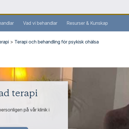
handlar
Vad vi behandlar
Resurser & Kunskap
erapi
>
Terapi och behandling för psykisk ohälsa
ad terapi
personligen på vår klinik i