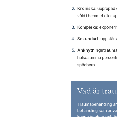
Kroniska:
upprepad o
våld i hemmet eller 
Komplexa:
exponerin
Sekundärt:
uppstår 
Anknytningstrauma
hälsosamma personliga
spädbarn.
Vad är tra
Traumabehandling är 
behandling som använ
kunna hantera och ö