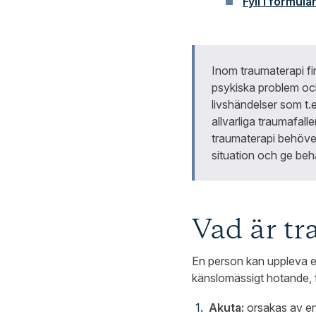
Fyll i formulä
Inom traumaterapi f
psykiska problem och
livshändelser som t.e
allvarliga traumafall
traumaterapi behöver
situation och ge be
Vad är t
En person kan uppleva e
känslomässigt hotande, fa
Akuta:
orsakas av en 