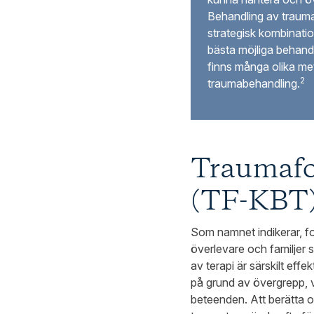
Behandling av trauma
strategisk kombinati
bästa möjliga behandl
finns många olika me
2
traumabehandling.
Traumafo
(TF-KBT
Som namnet indikerar, 
överlevare och familjer 
av terapi är särskilt ef
på grund av övergrepp, vå
beteenden. Att berätta 