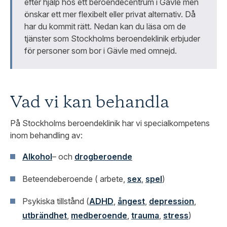
efter hjälp hos ett beroendecentrum i Gävle men
önskar ett mer flexibelt eller privat alternativ.
Då
har du kommit rätt. Nedan kan du läsa om de
tjänster som Stockholms beroendeklinik erbjuder
för personer som bor i Gävle med omnejd.
Vad vi kan behandla
På Stockholms beroendeklinik har vi specialkompetens
inom behandling av:
Alkohol
– och
drogberoende
Beteendeberoende ( arbete,
sex
,
spel
)
Psykiska tillstånd (
ADHD
,
ångest
,
depression
,
utbrändhet
,
medberoende
,
trauma
,
stress
)