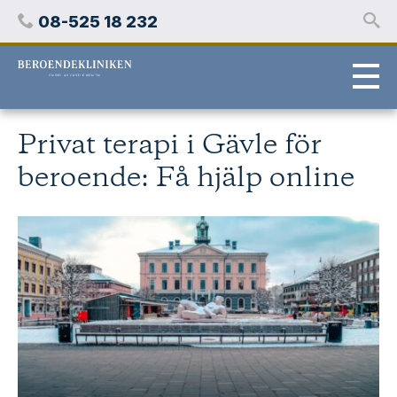
Hoppa
Telefon
08-525 18 232
över
innehåll
Stockholms
beroendeklinik
Privat terapi i Gävle för
beroende: Få hjälp online