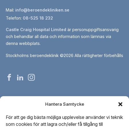
Mail:
info@beroendekliniken.se
Telefon:
08-525 18 232
Castle Craig Hospital Limited
är personuppgiftsansvarig
och behandlar all data och information som lämnas via
denna webbplats.
Stockholms beroendeklinik ©2026 Alla rättigheter förbehålls
Stockholms
Stockholms
Stockholms
beroendeklinikpåfacebook
beroendeklinikpålinkedin
beroendeklinikpåinstagram
Om oss
Hantera Samtycke
Vår personal
För att ge dig bästa möjliga upplevelse använder vi teknik
Kontakta oss
som cookies för att lagra och/eller få tillgång till
Vår redaktionella process