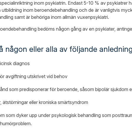
specialinriktning inom psykiatrin. Endast 5-10 % av psykiatrer h
 utbildning inom beroendebehandling och de är vanligtvis myck
dling samt är behöriga inom allmän vuxenpsykiatri.
eroendebehandling bedöms någon gång av en psykiater, antingen 
 någon eller alla av följande anledning
icinsk diagnos
för avgiftning utskrivet vid behov
illstånd som predisponerar för beroende, såsom bipolär sjukdom e
, ätstörningar eller kroniska smärtsyndrom
om som dyker upp under psykologisk behandling som posttraum
, humörproblem.