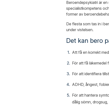
Beroendepsykiatri är en 
specialistkompetens och
former av beroendebehan
De flesta som tas in i b
under vistelsen.
Det kan bero på
Att få en korrekt med
För att få läkemedel 
För att identifiera t
ADHD, ångest, fobier
För att hantera symt
dålig sömn, drogsug