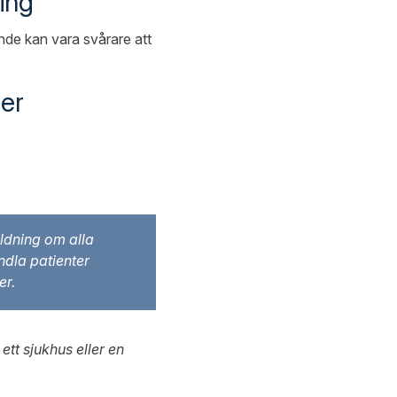
ing
nde kan vara svårare att
ler
ildning om alla
ndla patienter
er.
tt sjukhus eller en