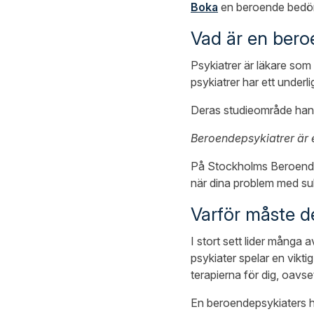
Boka
en beroende bedömn
Vad är en bero
Psykiatrer är läkare som
psykiatrer har ett unde
Deras studieområde han
Beroendepsykiatrer är 
På Stockholms Beroendekl
när dina problem med sub
Varför måste d
I stort sett lider många
psykiater spelar en vikti
terapierna för dig, oavse
En beroendepsykiaters hu