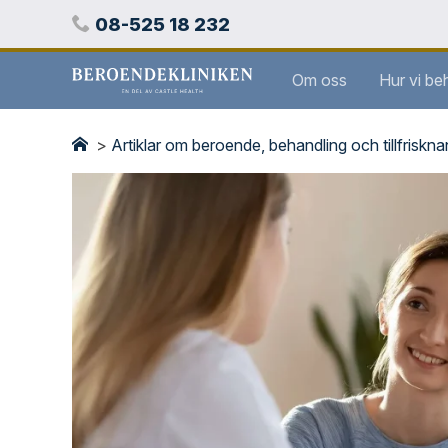
Hoppa
Telefon
08-525 18 232
över
innehåll
Stockholms
Om oss
Hur vi be
beroendeklinik
>
Artiklar om beroende, behandling och tillfriskn