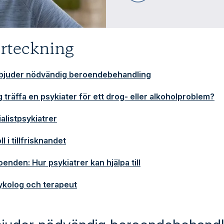
örteckning
rbjuder nödvändig beroendebehandling
g träffa en psykiater för ett drog- eller alkoholproblem?
alistpsykiatrer
ll i tillfrisknandet
nden: Hur psykiatrer kan hjälpa till
sykolog och terapeut