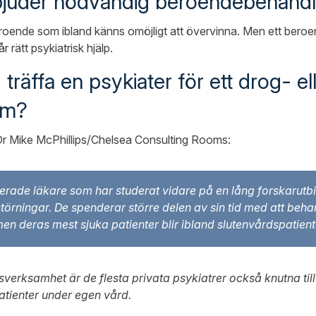
rbjuder nödvändig beroendebehandl
beroende som ibland känns omöjligt att övervinna. Men ett beroe
 rätt psykiatrisk hjälp.
 träffa en psykiater för ett drog- el
em?
 Dr Mike McPhillips/Chelsea Consulting Rooms:
icerade läkare som har studerat vidare på en lång forskarutb
törningar. De spenderar större delen av sin tid med att beha
 deras mest sjuka patienter blir ibland slutenvårdspatient
erksamhet är de flesta privata psykiatrer också knutna till e
patienter under egen vård.