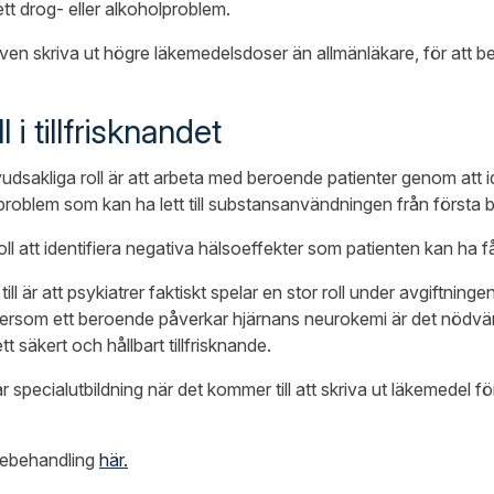
ett drog- eller alkoholproblem.
en skriva ut högre läkemedelsdoser än allmänläkare, för att b
l i tillfrisknandet
dsakliga roll är att arbeta med beroende patienter genom att i
problem som kan ha lett till substansanvändningen från första b
oll att identifiera negativa hälsoeffekter som patienten kan ha f
ill är att psykiatrer faktiskt spelar en stor roll under avgiftningen
ersom ett beroende påverkar hjärnans neurokemi är det nödvä
t säkert och hållbart tillfrisknande.
specialutbildning när det kommer till att skriva ut läkemedel f
debehandling
här.