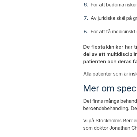
För att bedöma risker 
Av juridiska skäl på g
För att få medicinskt
De flesta kliniker har 
del av ett multidiscip
patienten och deras fam
Alla patienter som är in
Mer om specia
Det finns många behandl
beroendebehandling. Det ä
Vi på Stockholms Beroend
som doktor Jonathan Chic