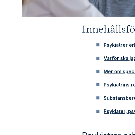
Innehållsf
Psykiatrer e
Varför ska ja
Mer om speci
Psykiatrins ro
Substansberoe
Psykiater, p