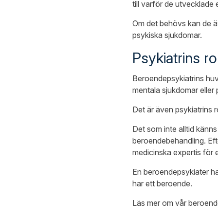
till varför de utvecklade 
Om det behövs kan de äv
psykiska sjukdomar.
Psykiatrins rol
Beroendepsykiatrins huvu
mentala sjukdomar eller 
Det är även psykiatrins r
Det som inte alltid känns t
beroendebehandling. Eft
medicinska expertis för et
En beroendepsykiater har 
har ett beroende.
Läs mer om vår beroen