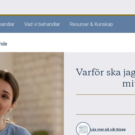
handlar
Vad vi behandlar
Resurser & Kunskap
ande
Varför ska jag
mi
Läs mer på vår blogg