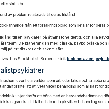
eller sårbarhet.
rund av problem relaterade till deras tillstånd
 godkännande från ett försäkringsbolag som betalar för deras b
tillgång till en psykiater på åtminstone deltid, och alla psy
linärt team. De planerar den medicinska, psykologiska och 
ilj på ett diskret och säkert sätt.
skrivna hos Stockholm’s Beroendeklinik
bedöms av en psykiat
listpsykiatrer
ingshem över hela världen som erbjuder billiga och snabba pr
r därför inte lätt att veta vilken behandling som är bäst för dig
eklinik väljer därför att börja med en beroendebedömning där 
k kan granska ditt fall och ta reda på vilken behandling som är