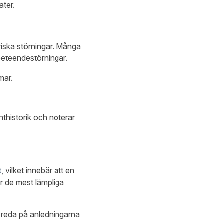
ter.
riska störningar. Många
beteendestörningar.
mar.
nthistorik och noterar
t
, vilket innebär att en
rar de mest lämpliga
a reda på anledningarna