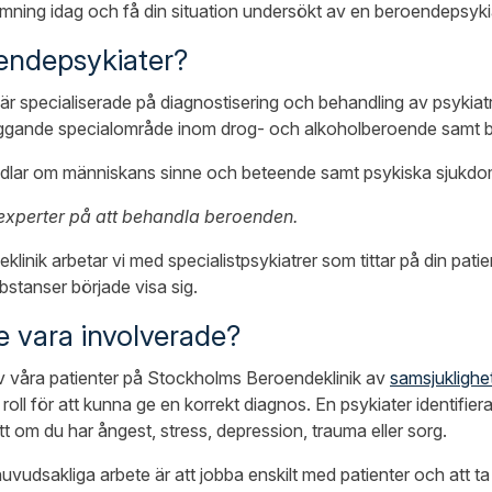
ing idag och få din situation undersökt av en beroendepsykia
endepsykiater?
 är specialiserade på diagnostisering och behandling av psykiat
rliggande specialområde inom drog- och alkoholberoende samt 
dlar om människans sinne och beteende samt psykiska sjukdo
experter på att behandla beroenden.
inik arbetar vi med specialistpsykiatrer som tittar på din patie
stanser började visa sig.
e vara involverade?
 av våra patienter på Stockholms Beroendeklinik av
samsjuklighe
g roll för att kunna ge en korrekt diagnos. En psykiater identifie
tt om du har ångest, stress, depression, trauma eller sorg.
vudsakliga arbete är att jobba enskilt med patienter och att t