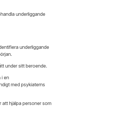
ehandla underliggande
dentifiera underliggande
örjan.
ått under sitt beroende.
 i en
ndigt med psykiaterns
ör att hjälpa personer som